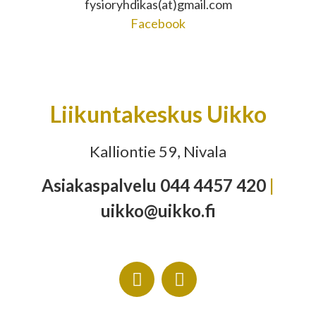
fysioryhdikas(at)gmail.com
Facebook
Liikuntakeskus Uikko
Kalliontie 59, Nivala
Asiakaspalvelu 044 4457 420
|
uikko@uikko.fi