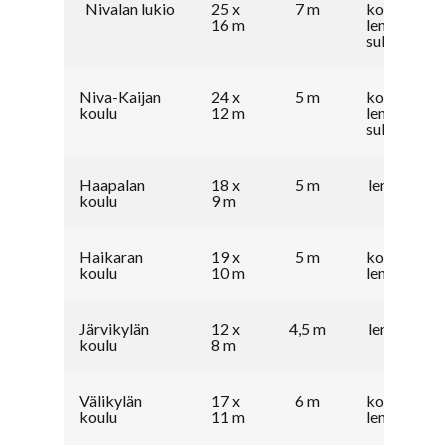
Nivalan lukio
25 x
7 m
koripallo,
16 m
lentopallo,
sulkapallo
Niva-Kaijan
24 x
5 m
koripallo,
koulu
12 m
lentopallo,
sulkapallo
Haapalan
18 x
5 m
lentopallo
koulu
9 m
Haikaran
19 x
5 m
koripallo,
koulu
10 m
lentopallo
Järvikylän
12 x
4,5 m
lentopallo
koulu
8 m
Välikylän
17 x
6 m
koripallo,
koulu
11 m
lentopallo