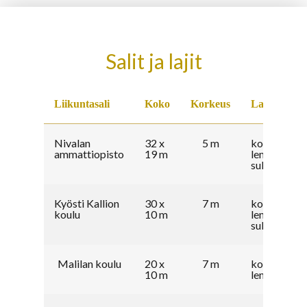
Salit ja lajit
Liikuntasali
Koko
Korkeus
Lajit
Nivalan
32 x
5 m
koripallo,
ammattiopisto
19 m
lentopallo,
sulkapallo
Kyösti Kallion
30 x
7 m
koripallo,
koulu
10 m
lentopallo,
sulkapallo
Malilan koulu
20 x
7 m
koripallo,
10 m
lentopallo