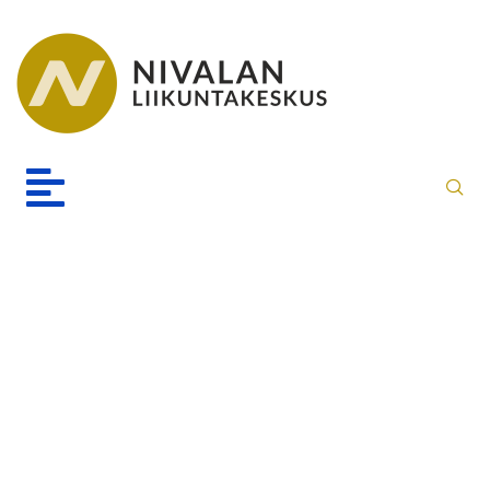
Koulujen liikuntasalit